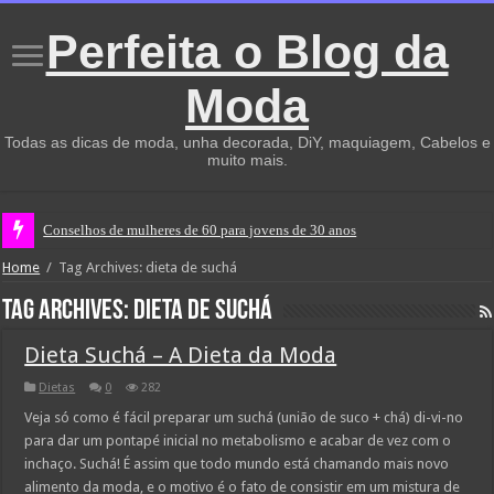
Perfeita o Blog da
Moda
Todas as dicas de moda, unha decorada, DiY, maquiagem, Cabelos e
muito mais.
Conselhos de mulheres de 60 para jovens de 30 anos
Home
/
Tag Archives: dieta de suchá
Tag Archives:
dieta de suchá
Dieta Suchá – A Dieta da Moda
Dietas
0
282
Veja só como é fácil preparar um suchá (união de suco + chá) di-vi-no
para dar um pontapé inicial no metabolismo e acabar de vez com o
inchaço. Suchá! É assim que todo mundo está chamando mais novo
alimento da moda, e o motivo é o fato de consistir em um mistura de