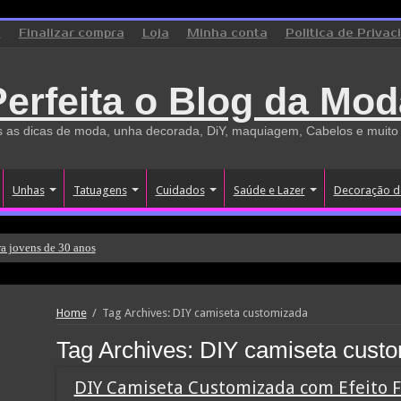
o
Finalizar compra
Loja
Minha conta
Politica de Privac
Perfeita o Blog da Mod
 as dicas de moda, unha decorada, DiY, maquiagem, Cabelos e muito
Unhas
Tatuagens
Cuidados
Saúde e Lazer
Decoração d
a jovens de 30 anos
Home
/
Tag Archives: DIY camiseta customizada
Tag Archives:
DIY camiseta cust
DIY Camiseta Customizada com Efeito 