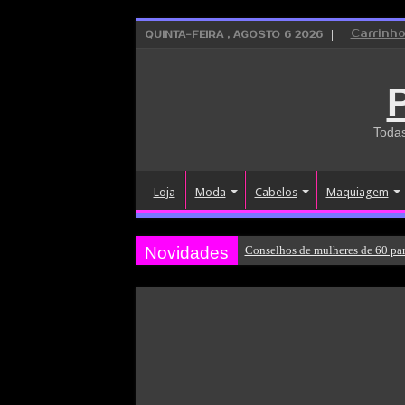
Carrinh
QUINTA-FEIRA , AGOSTO 6 2026
Todas
Loja
Moda
Cabelos
Maquiagem
Novidades
Conselhos de mulheres de 60 par