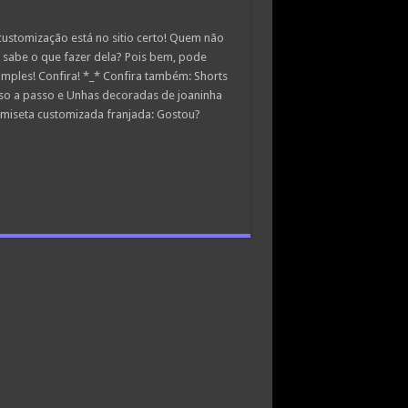
stomização está no sitio certo! Quem não
 sabe o que fazer dela? Pois bem, pode
imples! Confira! *_* Confira também: Shorts
so a passo e Unhas decoradas de joaninha
amiseta customizada franjada: Gostou?