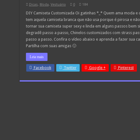
Dicas
,
Moda
,
Vestuário
0
184
DIY Camiseta Customizada Oi gatinhas *_* Quem ama moda e cu
tem aquela camiseta branca que não usa porque é pirosa e não
tornar sua camiseta super sexy e linda em alguns passos bem s
degradê passo a passo, Chinelos customizados com strass pas
passo a passo. Confira o vídeo abaixo e aprenda a fazer sua c
Partilha com suas amigas 🙂
Leia mais
Facebook
Twitter
Google +
Pinterest