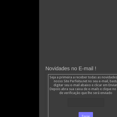
Novidades no E-mail !
Seja a primeira a receber todas as novidade
nosso Site Perfeita.net no seu e-mail, bast
digitar seu e-mail abaixo e clicar em Enviar
Depois abra sua caixa de e-mails e clique no 
de verificação que lhe será enviado