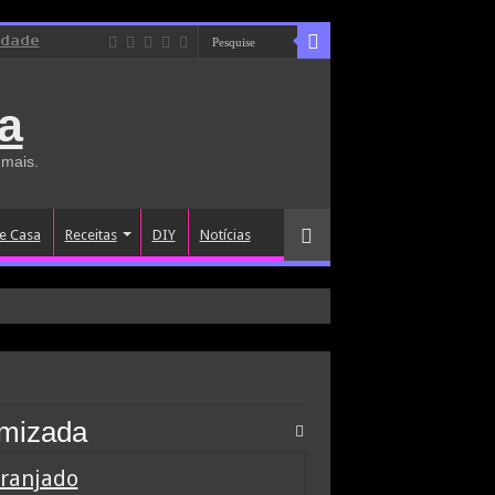
idade
a
 mais.
e Casa
Receitas
DIY
Notícias
omizada
Franjado