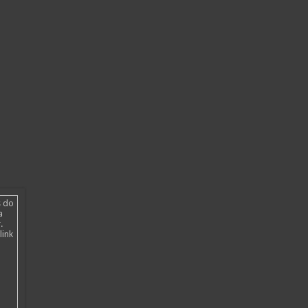
s do
a
.
link