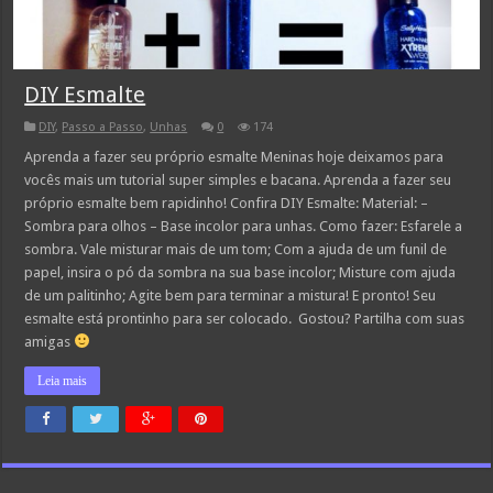
DIY Esmalte
DIY
,
Passo a Passo
,
Unhas
0
174
Aprenda a fazer seu próprio esmalte Meninas hoje deixamos para
vocês mais um tutorial super simples e bacana. Aprenda a fazer seu
próprio esmalte bem rapidinho! Confira DIY Esmalte: Material: –
Sombra para olhos – Base incolor para unhas. Como fazer: Esfarele a
sombra. Vale misturar mais de um tom; Com a ajuda de um funil de
papel, insira o pó da sombra na sua base incolor; Misture com ajuda
de um palitinho; Agite bem para terminar a mistura! E pronto! Seu
esmalte está prontinho para ser colocado. Gostou? Partilha com suas
amigas
Leia mais