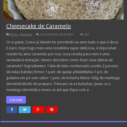
Cheesecake de Caramelo
em
Bolos
,
Receitas
Comentários fechados
242
Cheesecake
de
Oi oi gatas, Como já devem ter percebido eu amo tudo o que é doce.
Caramelo
E claro, hoje trago mais uma receitinha super deliciosa, é impossível
resistir! Eu amo caramelo por isso, essa receita para mim é uma
verdadeira tentação. Vamos descobrir como fazer essa delicia de
caramelo? Ingredientes: 1 lata de leite condensado cozido 2 pacotes
de natas batidas firmes 1 pact. de queijo philadélphia 1 pct. de
gelatina em pó sem sabor 1 pact. de bolacha Maria 100g de manteiga
derretida Modo de preparo: Trituram-se as bolachas. Junta-se a
manteiga derretida e mexe-se até que fique com a …
Leia mais