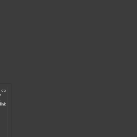
s do
a
.
link