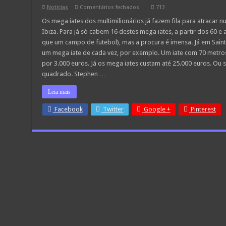
em
Notícias
Comentários fechados
713
Multimilionários
fazem
Os mega iates dos multimilionários já fazem fila para atracar
fila
Ibiza. Para já só cabem 16 destes mega iates, a partir dos 60 
para
estacionar
que um campo de futebol), mas a procura é imensa. Já em Saint
Mega
um mega iate de cada vez, por exemplo. Um iate com 70 metro
Iates
por 3.000 euros. Já os mega iates custam até 25.000 euros. Ou 
quadrado. Stephen …
Leia mais
Facebook
Twitter
Google +
Pinterest