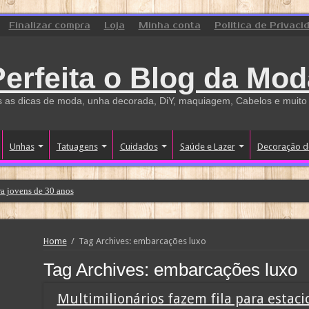
Finalizar compra
Loja
Minha conta
Politica de Privaci
Perfeita o Blog da Mod
 as dicas de moda, unha decorada, DiY, maquiagem, Cabelos e muito
Unhas
Tatuagens
Cuidados
Saúde e Lazer
Decoração d
a jovens de 30 anos
Home
/
Tag Archives: embarcações luxo
Tag Archives:
embarcações luxo
Multimilionários fazem fila para estac