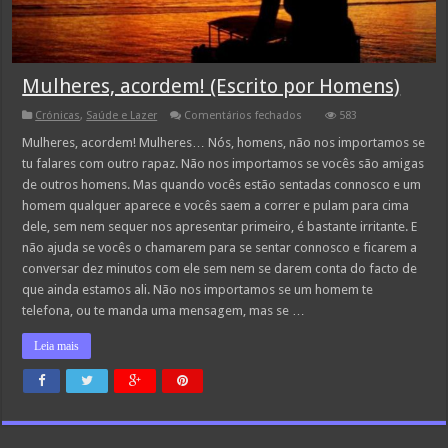
Mulheres, acordem! (Escrito por Homens)
em
Crónicas
,
Saúde e Lazer
Comentários fechados
583
Mulheres,
acordem!
Mulheres, acordem! Mulheres… Nós, homens, não nos importamos se
(Escrito
tu falares com outro rapaz. Não nos importamos se vocês são amigas
por
Homens)
de outros homens. Mas quando vocês estão sentadas connosco e um
homem qualquer aparece e vocês saem a correr e pulam para cima
dele, sem nem sequer nos apresentar primeiro, é bastante irritante. E
não ajuda se vocês o chamarem para se sentar connosco e ficarem a
conversar dez minutos com ele sem nem se darem conta do facto de
que ainda estamos ali. Não nos importamos se um homem te
telefona, ou te manda uma mensagem, mas se …
Leia mais