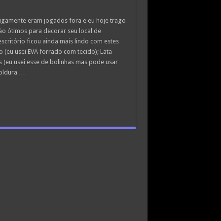
tigamente eram jogados fora e eu hoje trago
ão ótimos para decorar seu local de
scritório ficou ainda mais lindo com estes
o (eu usei EVA forrado com tecido); Lata
s (eu usei esse de bolinhas mas pode usar
moldura …