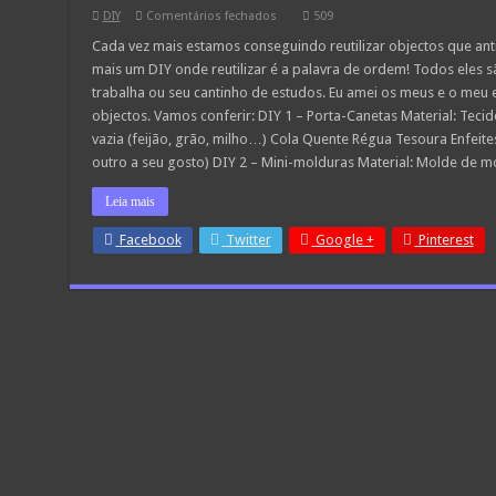
em
DIY
Comentários fechados
509
3
DIY`s
Cada vez mais estamos conseguindo reutilizar objectos que an
para
mais um DIY onde reutilizar é a palavra de ordem! Todos eles s
Home
Office
trabalha ou seu cantinho de estudos. Eu amei os meus e o meu e
objectos. Vamos conferir: DIY 1 – Porta-Canetas Material: Tecid
vazia (feijão, grão, milho…) Cola Quente Régua Tesoura Enfeite
outro a seu gosto) DIY 2 – Mini-molduras Material: Molde de 
Leia mais
Facebook
Twitter
Google +
Pinterest