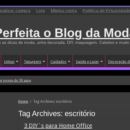
inalizar compra
Loja
Minha conta
Politica de Privacidad
Perfeita o Blog da Mod
 as dicas de moda, unha decorada, DiY, maquiagem, Cabelos e muito
Unhas
Tatuagens
Cuidados
Saúde e Lazer
Decoração d
a jovens de 30 anos
Home
/
Tag Archives: escritório
Tag Archives:
escritório
3 DIY`s para Home Office