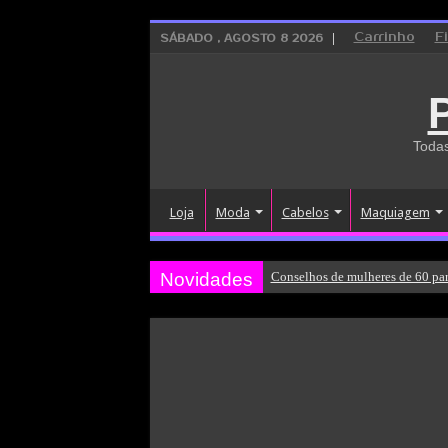
Carrinho
F
SÁBADO , AGOSTO 8 2026
Todas
Loja
Moda
Cabelos
Maquiagem
Novidades
Conselhos de mulheres de 60 par