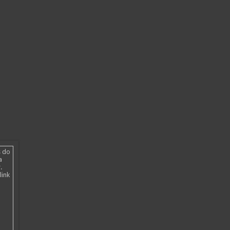
s do
a
.
link