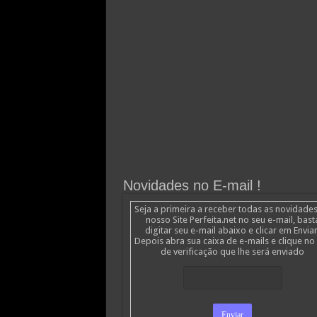
Novidades no E-mail !
Seja a primeira a receber todas as novidade
nosso Site Perfeita.net no seu e-mail, bast
digitar seu e-mail abaixo e clicar em Enviar
Depois abra sua caixa de e-mails e clique no 
de verificação que lhe será enviado