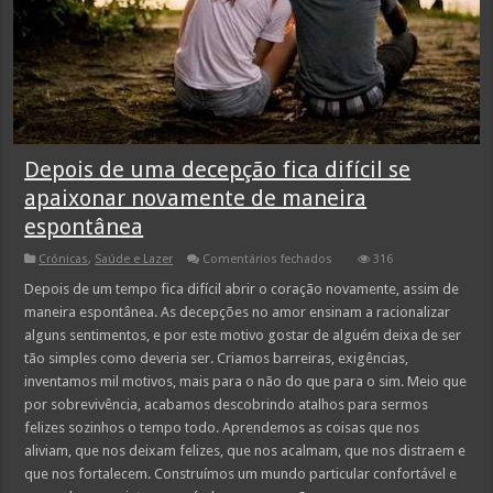
Depois de uma decepção fica difícil se
apaixonar novamente de maneira
espontânea
em
Crónicas
,
Saúde e Lazer
Comentários fechados
316
Depois
de
Depois de um tempo fica difícil abrir o coração novamente, assim de
uma
maneira espontânea. As decepções no amor ensinam a racionalizar
decepção
fica
alguns sentimentos, e por este motivo gostar de alguém deixa de ser
difícil
tão simples como deveria ser. Criamos barreiras, exigências,
se
apaixonar
inventamos mil motivos, mais para o não do que para o sim. Meio que
novamente
de
por sobrevivência, acabamos descobrindo atalhos para sermos
maneira
felizes sozinhos o tempo todo. Aprendemos as coisas que nos
espontânea
aliviam, que nos deixam felizes, que nos acalmam, que nos distraem e
que nos fortalecem. Construímos um mundo particular confortável e