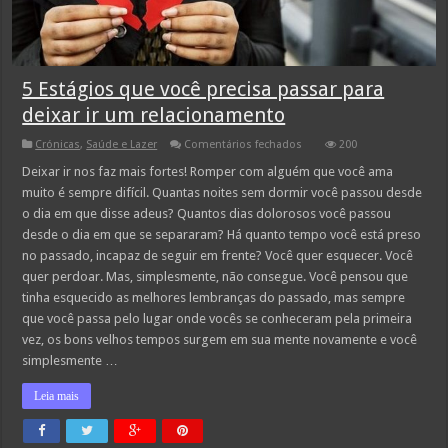
5 Estágios que você precisa passar para
deixar ir um relacionamento
em
Crónicas
,
Saúde e Lazer
Comentários fechados
200
5
Estágios
Deixar ir nos faz mais fortes! Romper com alguém que você ama
que
muito é sempre difícil. Quantas noites sem dormir você passou desde
você
precisa
o dia em que disse adeus? Quantos dias dolorosos você passou
passar
desde o dia em que se separaram? Há quanto tempo você está preso
para
deixar
no passado, incapaz de seguir em frente? Você quer esquecer. Você
ir
um
quer perdoar. Mas, simplesmente, não consegue. Você pensou que
relacionamento
tinha esquecido as melhores lembranças do passado, mas sempre
que você passa pelo lugar onde vocês se conheceram pela primeira
vez, os bons velhos tempos surgem em sua mente novamente e você
simplesmente …
Leia mais