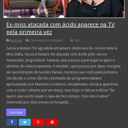
Ex-miss atacada com ácido aparece na TV
pela primeira vez
em
Notícias
Comentários fechados
346
Ex-
miss
Gessica Notaro foi agredida em janeiro deste ano Ex-concorrente à
atacada
Miss Itália, Gessica Notaro foi atacada com ácido pelo seu ex-
com
ácido
namorado, Jorge Edson Tavares, que passou a persegui-la após o
aparece
término do relacionamento. A modelo, que passou por duas cirurgias
na
TV
de reconstrução de tecidos faciais, mostrou seu rosto pela primeira
pela
primeira
vez desde o crime. Ela foi convidada do programa italiano
vez
apresentado por Maurizio Costanzo. Inicialmente, Gessica apareceu
com o rosto coberto por um lenço, mas logo o retirou e disse: “Eu
quero que vocês vejam o que ele fez comigo. Isso não é amor”.
Internada por dois meses no hospital, …
Leia mais