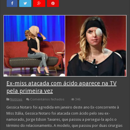
Ex-miss atacada com ácido aparece na TV
pela primeira vez
em
Notícias
Comentários fechados
346
Ex-
miss
Gessica Notaro foi agredida em janeiro deste ano Ex-concorrente à
atacada
Miss Itália, Gessica Notaro foi atacada com ácido pelo seu ex-
com
ácido
namorado, Jorge Edson Tavares, que passou a persegui-la após o
aparece
término do relacionamento. A modelo, que passou por duas cirurgias
na
TV