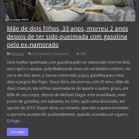
Mãe de dois filhos, 33 anos, morreu 2 anos
depois de ter sido queimada com gasolina
pelo ex-namorado
em
Notícias
Comentários fechados
486
Mãe
de
Uma mulher queimada com gasolina pelo ex-namorado morreu dois
dois
anos após o ataque. Judy Malinowski viveu um verdadeiro inferno. Há
filhos,
33
cerca de dois anos, o seu ex-namorado jogou gasolina para cima
anos,
dela e pegou-lhe fogo. Terça-feira, ela morreu com 33 anos. Mãe de
morreu
2
duas crianças, ela sofreu queimaduras de quarto e quinto graus, em
anos
depois
80% do seu corpo, depois de Michael Slager a ter incendiado, num
de
posto de gasolina, em Gahanna, no Ohio, após uma discussão, em
ter
sido
agosto de 2015. Slager disse, no entanto, que não a queria incendiar,
queimada
o que teria acontecido acidentalmente, quando acendeu um cigarro.
com
gasolina
O fogo …
pelo
ex-
namorado
Leia mais