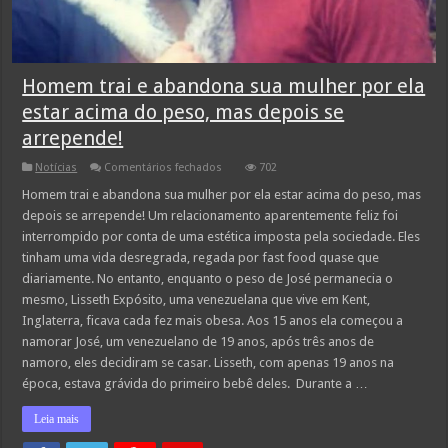
Homem trai e abandona sua mulher por ela
estar acima do peso, mas depois se
arrepende!
em
Notícias
Comentários fechados
702
Homem
trai
Homem trai e abandona sua mulher por ela estar acima do peso, mas
e
depois se arrepende! Um relacionamento aparentemente feliz foi
abandona
sua
interrompido por conta de uma estética imposta pela sociedade. Eles
mulher
tinham uma vida desregrada, regada por fast food quase que
por
ela
diariamente. No entanto, enquanto o peso de José permanecia o
estar
acima
mesmo, Lisseth Expósito, uma venezuelana que vive em Kent,
do
Inglaterra, ficava cada fez mais obesa. Aos 15 anos ela começou a
peso,
mas
namorar José, um venezuelano de 19 anos, após três anos de
depois
namoro, eles decidiram se casar. Lisseth, com apenas 19 anos na
se
arrepende!
época, estava grávida do primeiro bebê deles. Durante a …
Leia mais