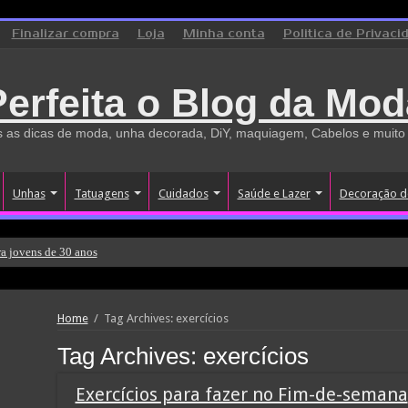
Finalizar compra
Loja
Minha conta
Politica de Privaci
Perfeita o Blog da Mod
 as dicas de moda, unha decorada, DiY, maquiagem, Cabelos e muito
Unhas
Tatuagens
Cuidados
Saúde e Lazer
Decoração d
a jovens de 30 anos
Home
/
Tag Archives: exercícios
Tag Archives:
exercícios
Exercícios para fazer no Fim-de-semana