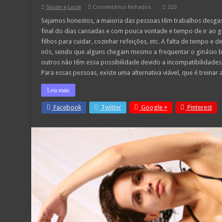
em
Saúde e Lazer
Comentários fechados
220
Exercícios
para
Sejamos honestos, a maioria das pessoas têm trabalhos desg
fazer
final do dias cansadas e com pouca vontade e tempo de ir ao g
no
Fim-
filhos para cuidar, cozinhar refeições, etc. A falta de tempo e d
de-
nós, sendo que alguns chegam mesmo a frequentar o ginásio b
semana
outros não têm essa possibilidade devido a incompatibilidade
Para essas pessoas, existe uma alternativa viável, que é treina
Leia mais
Facebook
Twitter
Google +
Pinterest