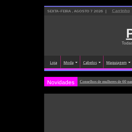
Carrinho
SEXTA-FEIRA , AGOSTO 7 2026
Todas
Loja
Moda
Cabelos
Maquiagem
Novidades
Conselhos de mulheres de 60 par