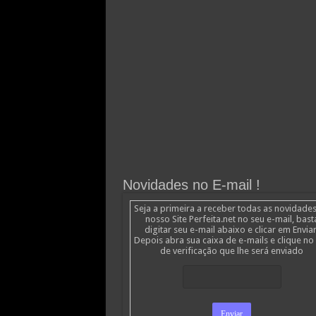
Novidades no E-mail !
Seja a primeira a receber todas as novidade
nosso Site Perfeita.net no seu e-mail, bast
digitar seu e-mail abaixo e clicar em Enviar
Depois abra sua caixa de e-mails e clique no 
de verificação que lhe será enviado