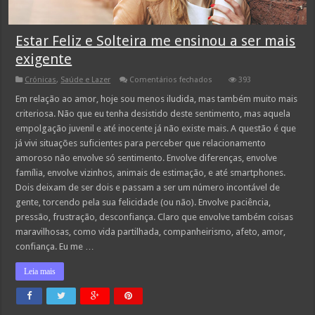
Estar Feliz e Solteira me ensinou a ser mais
exigente
em
Crónicas
,
Saúde e Lazer
Comentários fechados
393
Estar
Feliz
Em relação ao amor, hoje sou menos iludida, mas também muito mais
e
criteriosa. Não que eu tenha desistido deste sentimento, mas aquela
Solteira
me
empolgação juvenil e até inocente já não existe mais. A questão é que
ensinou
já vivi situações suficientes para perceber que relacionamento
a
ser
amoroso não envolve só sentimento. Envolve diferenças, envolve
mais
exigente
família, envolve vizinhos, animais de estimação, e até smartphones.
Dois deixam de ser dois e passam a ser um número incontável de
gente, torcendo pela sua felicidade (ou não). Envolve paciência,
pressão, frustração, desconfiança. Claro que envolve também coisas
maravilhosas, como vida partilhada, companheirismo, afeto, amor,
confiança. Eu me …
Leia mais