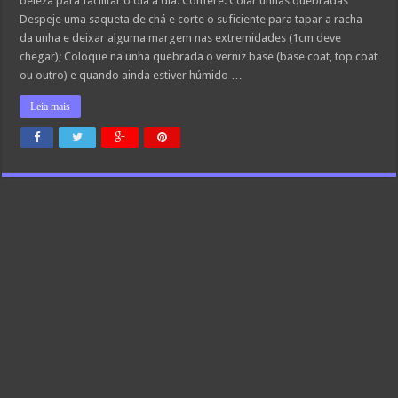
beleza para facilitar o dia a dia. Confere: Colar unhas quebradas
a
dia
Despeje uma saqueta de chá e corte o suficiente para tapar a racha
da unha e deixar alguma margem nas extremidades (1cm deve
chegar); Coloque na unha quebrada o verniz base (base coat, top coat
ou outro) e quando ainda estiver húmido …
Leia mais