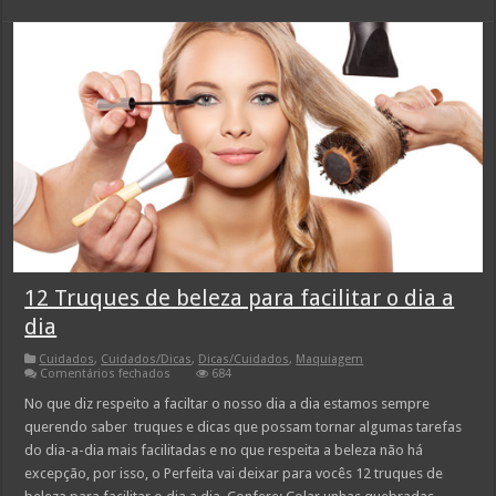
12 Truques de beleza para facilitar o dia a
dia
Cuidados
,
Cuidados/Dicas
,
Dicas/Cuidados
,
Maquiagem
em
Comentários fechados
684
12
Truques
No que diz respeito a faciltar o nosso dia a dia estamos sempre
de
querendo saber truques e dicas que possam tornar algumas tarefas
beleza
para
do dia-a-dia mais facilitadas e no que respeita a beleza não há
facilitar
excepção, por isso, o Perfeita vai deixar para vocês 12 truques de
o
dia