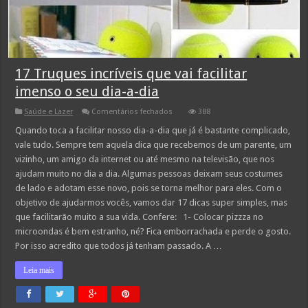
17 Truques incríveis que vai facilitar
imenso o seu dia-a-dia
em
Saúde e Lazer
Comentários fechados
388
17
Truques
Quando toca a facilitar nosso dia-a-dia que já é bastante complicado,
incríveis
vale tudo. Sempre tem aquela dica que recebemos de um parente, um
que
vai
vizinho, um amigo da internet ou até mesmo na televisão, que nos
facilitar
ajudam muito no dia a dia. Algumas pessoas deixam seus costumes
imenso
o
de lado e adotam esse novo, pois se torna melhor para eles. Com o
seu
dia-
objetivo de ajudarmos vocês, vamos dar 17 dicas super simples, mas
a-
que facilitarão muito a sua vida. Confere: 1- Colocar pizzza no
dia
microondas é bem estranho, né? Fica emborrachada e perde o gosto.
Por isso acredito que todos já tenham passado. A …
Leia mais