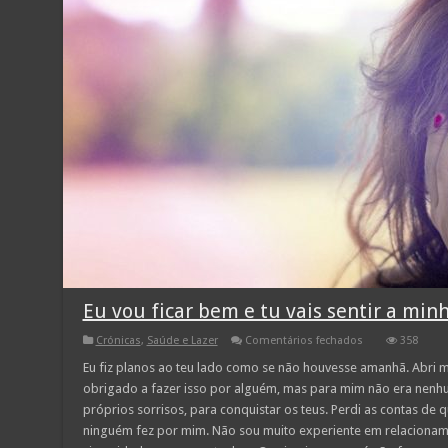
Eu vou ficar bem e tu vais sentir a minh
em
Crónicas
,
Saúde e Lazer
Comentários fechados
358
Eu
vou
Eu fiz planos ao teu lado como se não houvesse amanhã. Abri m
ficar
obrigado a fazer isso por alguém, mas para mim não era nenhu
bem
e
próprios sorrisos, para conquistar os teus. Perdi as contas de q
tu
ninguém fez por mim. Não sou muito experiente em relacionam
vais
sentir