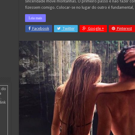
sinceridade move montanhas. O primeiro passo é não fazer com
a
minha
fizessem comigo. Colocar-se no lugar do outro é fundamental,
falta
Leia mais
Facebook
Twitter
Google +
Pinterest
s do
a
.
link