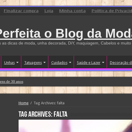
Finalizar compra
Loja
Minha conta
Politica de Privaci
Perfeita o Blog da Mod
 as dicas de moda, unha decorada, DiY, maquiagem, Cabelos e muito
Unhas
Tatuagens
Cuidados
Saúde e Lazer
Decoração d
ens de 30 anos
Home
/
Tag Archives: falta
Tag Archives:
falta