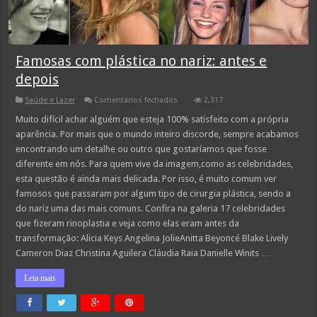
Famosas com plástica no nariz: antes e
depois
em
Saúde e Lazer
Comentários fechados
2,317
Famosas
com
Muito difícil achar alguém que esteja 100% satisfeito com a própria
plástica
aparência. Por mais que o mundo inteiro discorde, sempre acabamos
no
nariz:
encontrando um detalhe ou outro que gostaríamos que fosse
antes
diferente em nós. Para quem vive da imagem,como as celebridades,
e
depois
esta questão é ainda mais delicada. Por isso, é muito comum ver
famosos que passaram por algum tipo de cirurgia plástica, sendo a
do nariz uma das mais comuns. Confira na galeria 17 celebridades
que fizeram rinoplastia e veja como elas eram antes da
transformação: Alicia Keys Angelina JolieAnitta Beyoncé Blake Lively
Cameron Diaz Christina Aguilera Cláudia Raia Danielle Winits …
Leia mais