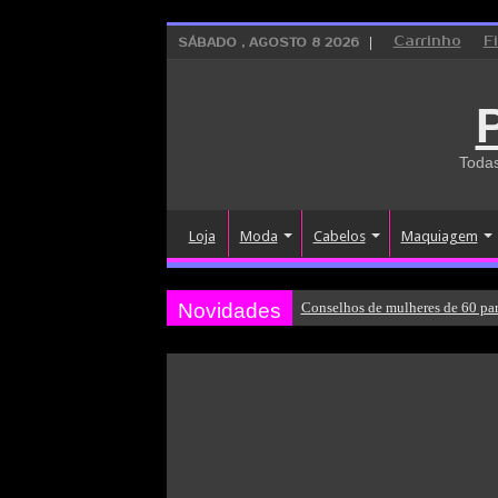
Carrinho
F
SÁBADO , AGOSTO 8 2026
Todas
Loja
Moda
Cabelos
Maquiagem
Novidades
Conselhos de mulheres de 60 par