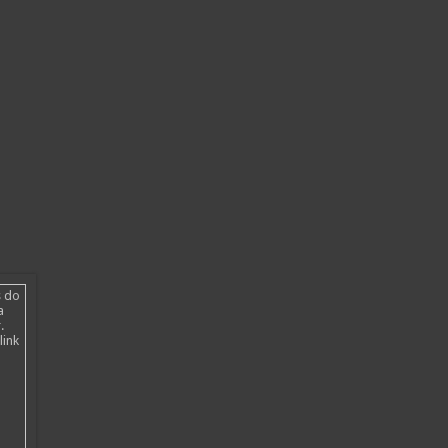
s do
a
.
link