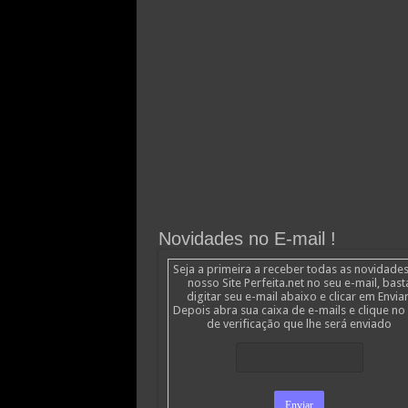
Novidades no E-mail !
Seja a primeira a receber todas as novidade
nosso Site Perfeita.net no seu e-mail, bast
digitar seu e-mail abaixo e clicar em Enviar
Depois abra sua caixa de e-mails e clique no 
de verificação que lhe será enviado