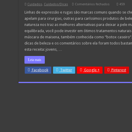
em
Cuidados
,
Cuidados/Dicas
Comentários fechados
459
Máscara
Facial
Linhas de expressão e rugas são marcas comuns quando se ch
de
apelam para cirurgias, outras para caríssimos produtos de bele
Maisena
com
natureza nos traz as melhores alternativas para deixar a pele m
Efeito
equilibrada, você pode investir em ótimos tratamentos naturais
Botox
–
máscara de maisena, também conhecida como “botox caseiro”. 
Tem
de
dicas de beleza e os comentários sobre ela foram todos basta
conhecer!
esta receita: jovens, …
Leia mais
Facebook
Twitter
Google +
Pinterest