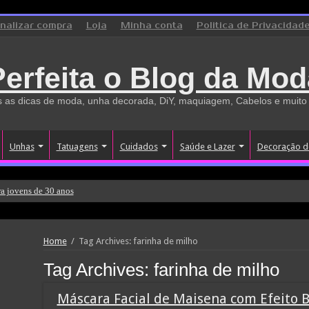
inalizar compra
Loja
Minha conta
Politica de Privacidad
Perfeita o Blog da Mod
 as dicas de moda, unha decorada, DiY, maquiagem, Cabelos e muito
Unhas
Tatuagens
Cuidados
Saúde e Lazer
Decoração d
a jovens de 30 anos
Home
/
Tag Archives: farinha de milho
Tag Archives:
farinha de milho
Máscara Facial de Maisena com Efeito 