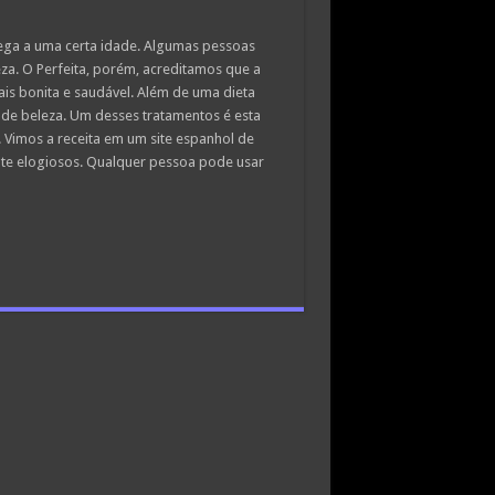
ega a uma certa idade. Algumas pessoas
za. O Perfeita, porém, acreditamos que a
ais bonita e saudável. Além de uma dieta
 de beleza. Um desses tratamentos é esta
Vimos a receita em um site espanhol de
nte elogiosos. Qualquer pessoa pode usar