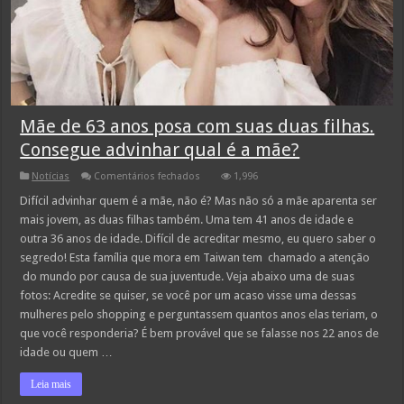
Mãe de 63 anos posa com suas duas filhas.
Consegue advinhar qual é a mãe?
em
Notícias
Comentários fechados
1,996
Mãe
de
Difícil advinhar quem é a mãe, não é? Mas não só a mãe aparenta ser
63
mais jovem, as duas filhas também. Uma tem 41 anos de idade e
anos
posa
outra 36 anos de idade. Difícil de acreditar mesmo, eu quero saber o
com
segredo! Esta família que mora em Taiwan tem chamado a atenção
suas
duas
do mundo por causa de sua juventude. Veja abaixo uma de suas
filhas.
Consegue
fotos: Acredite se quiser, se você por um acaso visse uma dessas
advinhar
mulheres pelo shopping e perguntassem quantos anos elas teriam, o
qual
é
que você responderia? É bem provável que se falasse nos 22 anos de
a
idade ou quem …
mãe?
Leia mais