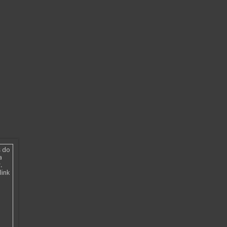
s do
a
.
link