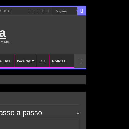
idade
a
 mais.
e Casa
Receitas
DIY
Notícias
passo a passo