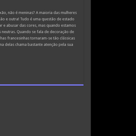
ixão, não é meninas? A maioria das mulheres
ção e outra! Tudo é uma questão de estado
ar e abusar das cores, mas quando estamos
 neutras. Quando se fala de decoração de
nhas francesinhas tornaram-se tão clássicas
ma delas chama bastante atenção pela sua