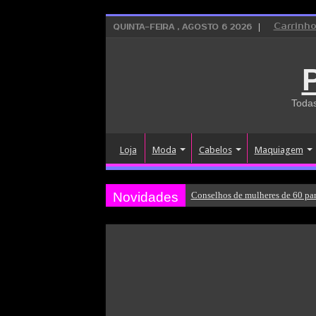
Carrinh
QUINTA-FEIRA , AGOSTO 6 2026
Todas
Loja
Moda
Cabelos
Maquiagem
Novidades
Conselhos de mulheres de 60 par