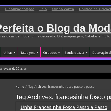
o
Finalizar compra
Loja
Minha conta
Politica de Privac
Perfeita o Blog da Mod
 as dicas de moda, unha decorada, DiY, maquiagem, Cabelos e muito
Unhas
Tatuagens
Cuidados
Saúde e Lazer
Decoração d
a jovens de 30 anos
Home
/
Tag Archives: francesinha fosco passo a passo
Tag Archives:
francesinha fosco 
Unha Francesinha Fosca Passo a Passo