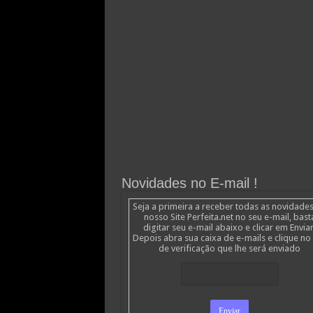
Novidades no E-mail !
Seja a primeira a receber todas as novidade
nosso Site Perfeita.net no seu e-mail, bast
digitar seu e-mail abaixo e clicar em Enviar
Depois abra sua caixa de e-mails e clique no 
de verificação que lhe será enviado