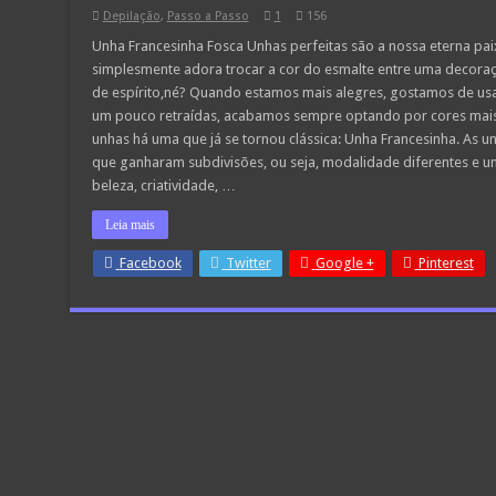
Depilação
,
Passo a Passo
1
156
Unha Francesinha Fosca Unhas perfeitas são a nossa eterna pa
simplesmente adora trocar a cor do esmalte entre uma decora
de espírito,né? Quando estamos mais alegres, gostamos de us
um pouco retraídas, acabamos sempre optando por cores mais
unhas há uma que já se tornou clássica: Unha Francesinha. As u
que ganharam subdivisões, ou seja, modalidade diferentes e u
beleza, criatividade, …
Leia mais
Facebook
Twitter
Google +
Pinterest