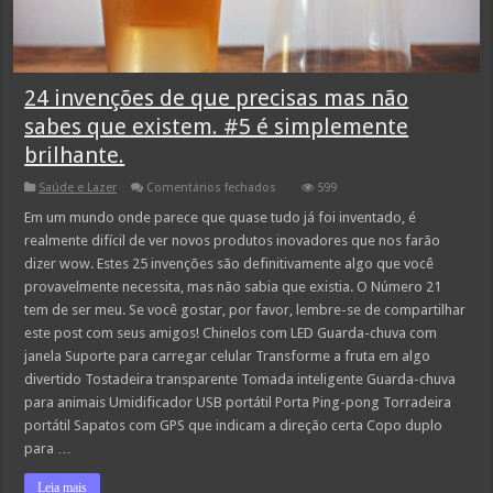
24 invenções de que precisas mas não
sabes que existem. #5 é simplemente
brilhante.
em
Saúde e Lazer
Comentários fechados
599
24
invenções
Em um mundo onde parece que quase tudo já foi inventado, é
de
realmente difícil de ver novos produtos inovadores que nos farão
que
precisas
dizer wow. Estes 25 invenções são definitivamente algo que você
mas
provavelmente necessita, mas não sabia que existia. O Número 21
não
sabes
tem de ser meu. Se você gostar, por favor, lembre-se de compartilhar
que
existem.
este post com seus amigos! Chinelos com LED Guarda-chuva com
#5
janela Suporte para carregar celular Transforme a fruta em algo
é
simplemente
divertido Tostadeira transparente Tomada inteligente Guarda-chuva
brilhante.
para animais Umidificador USB portátil Porta Ping-pong Torradeira
portátil Sapatos com GPS que indicam a direção certa Copo duplo
para …
Leia mais