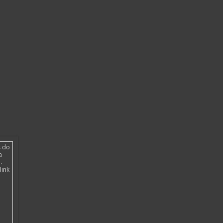
s do
a
.
link