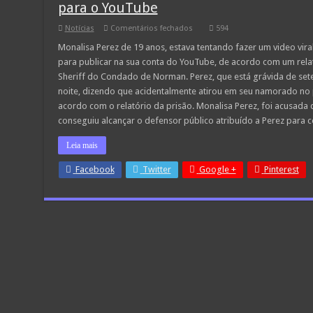
para o YouTube
em
Notícias
Comentários fechados
594
Garota
mata
Monalisa Perez de 19 anos, estava tentando fazer um video vir
namorado
para publicar na sua conta do YouTube, de acordo com um rel
acidentalmente
enquanto
Sheriff do Condado de Norman. Perez, que está grávida de sete
gravavam
noite, dizendo que acidentalmente atirou em seu namorado no 
vídeo
para
acordo com o relatório da prisão. Monalisa Perez, foi acusad
o YouTube
conseguiu alcançar o defensor público atribuído a Perez para 
Leia mais
Facebook
Twitter
Google +
Pinterest