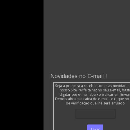
Novidades no E-mail !
Seja a primeira a receber todas as novidade
nosso Site Perfeita.net no seu e-mail, bast
digitar seu e-mail abaixo e clicar em Enviar
Depois abra sua caixa de e-mails e clique no 
de verificação que lhe será enviado