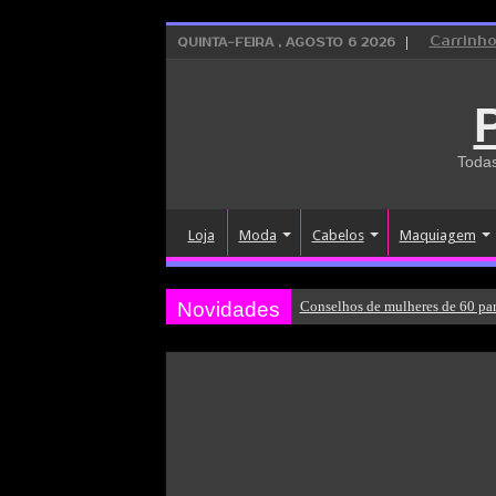
Carrinh
QUINTA-FEIRA , AGOSTO 6 2026
Todas
Loja
Moda
Cabelos
Maquiagem
Novidades
Conselhos de mulheres de 60 par