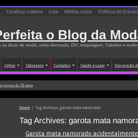
o
Finalizar compra
Loja
Minha conta
Politica de Privac
Perfeita o Blog da Mod
 as dicas de moda, unha decorada, DiY, maquiagem, Cabelos e muito
Unhas
Tatuagens
Cuidados
Saúde e Lazer
Decoração d
a jovens de 30 anos
Home
/
Tag Archives: garota mata namorado
Tag Archives:
garota mata namor
Garota mata namorado acidentalmente