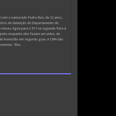
al com o namorado Pedro Ruiz, de 22 anos,
atório de detenção do Departamento de
 meses, ligou para o 911 na segunda-feira à
peito enquanto eles faziam um video, de
a de homicídio em segundo grau. A CNN não
comentar. “Eles …