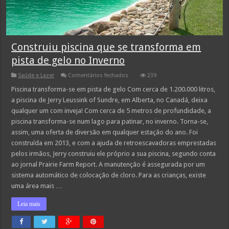
Construiu piscina que se transforma em
pista de gelo no Inverno
em
Saúde e Lazer
Comentários fechados
239
Construiu
piscina
Piscina transforma-se em pista de gelo Com cerca de 1.200.000 litros,
que
a piscina de Jerry Leussink of Sundre, em Alberta, no Canadá, deixa
se
transforma
qualquer um com inveja! Com cerca de 5 metros de profundidade, a
em
piscina transforma-se num lago para patinar, no inverno. Torna-se,
pista
de
assim, uma oferta de diversão em qualquer estação do ano. Foi
gelo
no
construída em 2013, e com a ajuda de retroescavadoras emprestadas
Inverno
pelos irmãos, Jerry construiu ele próprio a sua piscina, segundo conta
ao jornal Prairie Farm Report. A manutenção é assegurada por um
sistema automático de colocação de cloro. Para as crianças, existe
uma área mais …
Leia mais