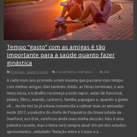
Tempo “gasto” com as amigas é tão
importante para a saúde quanto fazer
ginástica
em
Crónicas
,
Saúde e Lazer
Comentários fechados
268
Tempo
“gasto”
A cada novo ano prometo a mim mesma que passarei mais tempo
com
com minhas amigas. Elas também. Então, as férias terminam, o ano
as
amigas
letivo inicia, o trabalho recomeça a todo vapor, aulas de funcional,
é
pilates, filhos, marido, cachorro, família, papagaio e, quando a gente
tão
importante
vê… Ho Ho Ho! Se já estava convencida a cultivar mais as amizades
para
a
neste 2017, a palestra do chefe de Psiquiatria da Universidade de
saúde
Stanford, nos EUA, certificou ainda mais minha decisão. Não é uma
quanto
fazer
palestra recente, mas o tema será sempre atual. Em um dos estudos
ginástica
apresentados , intitulado “Relação entre o Corpo e a …