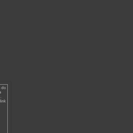
s do
a
.
link