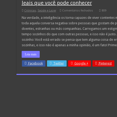
leais que você pode conhecer
em
Crónicas
,
Saúde e Lazer
Comentários fechados
809
Pessoas
que
Na verdade, a inteligência os torna capazes de viver contentes
gostam
toda aquela conversa negativa sobre pessoas que gostam de p
de
ficar
doentes, estranhas ou más companhias. Carregamos um estig
sozinhas
tempo sozinhos do que com outras pessoas, e isso não é justo.
são
as
sozinho: Você está errado se pensa que tem alguma coisa de 
mais
inteligentes
sozinhas, e isso não é apenas a minha opinião, é um fato! Prim
e
leais
Leia mais
que
você
pode
Facebook
Twitter
Google +
Pinterest
conhecer