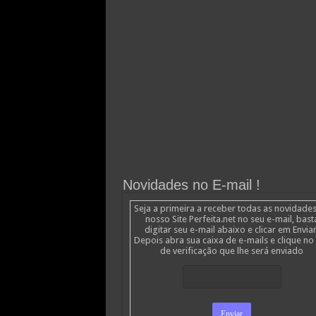
Novidades no E-mail !
Seja a primeira a receber todas as novidade
nosso Site Perfeita.net no seu e-mail, bast
digitar seu e-mail abaixo e clicar em Enviar
Depois abra sua caixa de e-mails e clique no 
de verificação que lhe será enviado