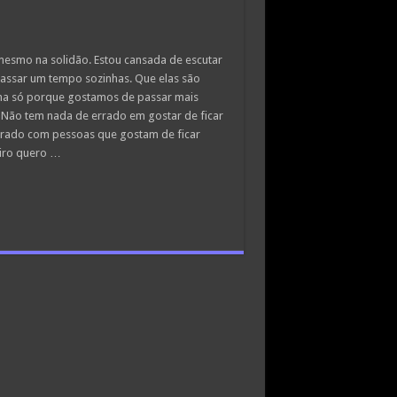
 mesmo na solidão. Estou cansada de escutar
assar um tempo sozinhas. Que elas são
ma só porque gostamos de passar mais
 Não tem nada de errado em gostar de ficar
errado com pessoas que gostam de ficar
eiro quero …