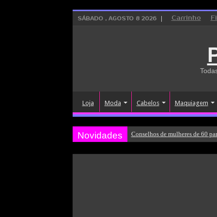
Carrinho
F
SÁBADO , AGOSTO 8 2026
Todas
Loja
Moda
Cabelos
Maquiagem
Novidades
Conselhos de mulheres de 60 par