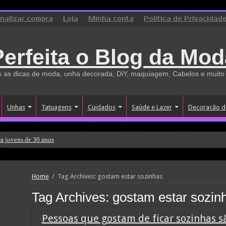
inalizar compra
Loja
Minha conta
Politica de Privacidad
Perfeita o Blog da Mod
 as dicas de moda, unha decorada, DiY, maquiagem, Cabelos e muito
Unhas
Tatuagens
Cuidados
Saúde e Lazer
Decoração d
a jovens de 30 anos
Home
/
Tag Archives: gostam estar sozinhas
Tag Archives:
gostam estar sozin
Pessoas que gostam de ficar sozinhas sã