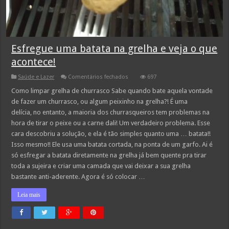
Esfregue uma batata na grelha e veja o que
acontece!
em
Saúde e Lazer
Comentários fechados
697
Esfregue
uma
Como limpar grelha de churrasco Sabe quando bate aquela vontade
batata
de fazer um churrasco, ou algum peixinho na grelha?! É uma
na
grelha
delícia, no entanto, a maioria dos churrasqueiros tem problemas na
e
hora de tirar o peixe ou a carne dali! Um verdadeiro problema. Esse
veja
o
cara descobriu a solução, e ela é tão simples quanto uma … batata!!
que
acontece!
Isso mesmo!! Ele usa uma batata cortada, na ponta de um garfo. Ai é
só esfregar a batata diretamente na grelha já bem quente pra tirar
toda a sujeira e criar uma camada que vai deixar a sua grelha
bastante anti-aderente. Agora é só colocar …
Leia mais