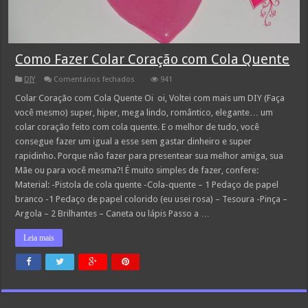
Como Fazer Colar Coração com Cola Quente
em
DIY
Comentários fechados
941
Como
Fazer
Colar Coração com Cola Quente Oi oi, Voltei com mais um DIY (Faça
Colar
você mesmo) super, hiper, mega lindo, romântico, elegante… um
Coração
com
colar coração feito com cola quente. E o melhor de tudo, você
Cola
consegue fazer um igual a esse sem gastar dinheiro e super
Quente
rapidinho. Porque não fazer para presentear sua melhor amiga, sua
Mãe ou para você mesma?! É muito simples de fazer, confere:
Material: -Pistola de cola quente -Cola-quente – 1 Pedaço de papel
branco -1 Pedaço de papel colorido (eu usei rosa) – Tesoura -Pinça –
Argola – 2 Brilhantes – Caneta ou lápis Passo a …
Leia mais