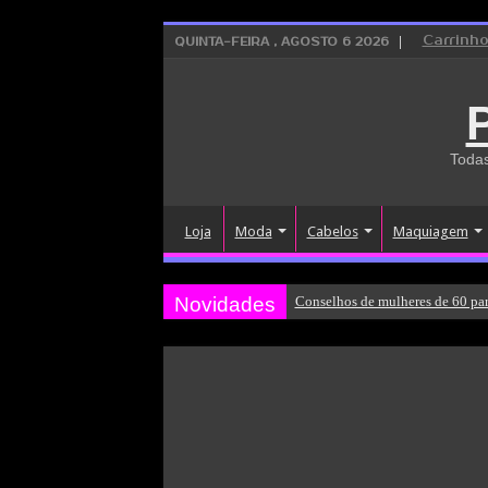
Carrinh
QUINTA-FEIRA , AGOSTO 6 2026
Todas
Loja
Moda
Cabelos
Maquiagem
Novidades
Conselhos de mulheres de 60 par