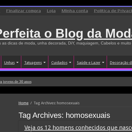
o
Finalizar compra
Loja
Minha conta
Politica de Privac
Perfeita o Blog da Mod
 as dicas de moda, unha decorada, DiY, maquiagem, Cabelos e muito
Unhas
Tatuagens
Cuidados
Saúde e Lazer
Decoração d
a jovens de 30 anos
Home
/
Tag Archives: homosexuais
Tag Archives:
homosexuais
Veja os 12 homens conhecidos que nas