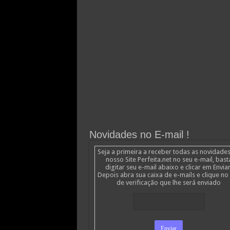
Novidades no E-mail !
Seja a primeira a receber todas as novidade
nosso Site Perfeita.net no seu e-mail, bast
digitar seu e-mail abaixo e clicar em Enviar
Depois abra sua caixa de e-mails e clique no 
de verificação que lhe será enviado