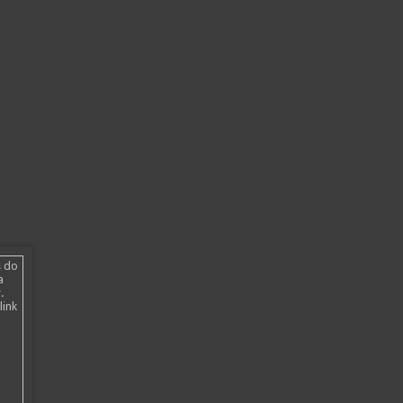
s do
a
.
link