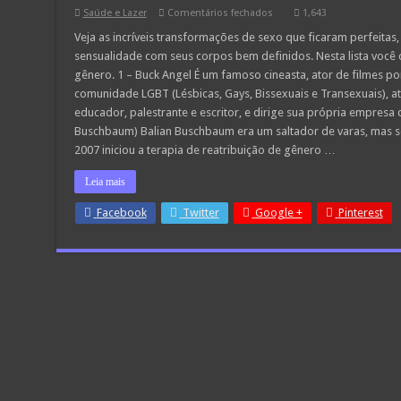
em
Saúde e Lazer
Comentários fechados
1,643
Veja
os
Veja as incríveis transformações de sexo que ficaram perfeita
12
sensualidade com seus corpos bem definidos. Nesta lista voc
homens
conhecidos
gênero. 1 – Buck Angel É um famoso cineasta, ator de filmes po
que
comunidade LGBT (Lésbicas, Gays, Bissexuais e Transexuais), 
nasceram
mulheres
educador, palestrante e escritor, e dirige sua própria empres
Buschbaum) Balian Buschbaum era um saltador de varas, mas s
2007 iniciou a terapia de reatribuição de gênero …
Leia mais
Facebook
Twitter
Google +
Pinterest