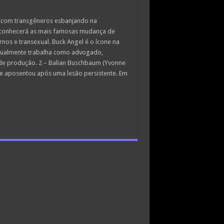
s, com transgêneros esbanjando na
ê conhecerá as mais famosas mudança de
rnos e transexual. Buck Angel é o ícone na
atualmente trabalha como advogado,
a de produção. 2 – Balian Buschbaum (Yvonne
e aposentou após uma lesão persistente. Em