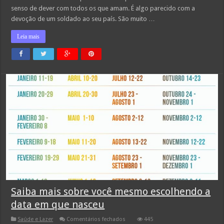
senso de dever com todos os que amam. É algo parecido com a
devoção de um soldado ao seu país. São muito …
Leia mais
Saiba mais sobre você mesmo escolhendo a
data em que nasceu
em
Saúde e Lazer
Comentários fechados
445