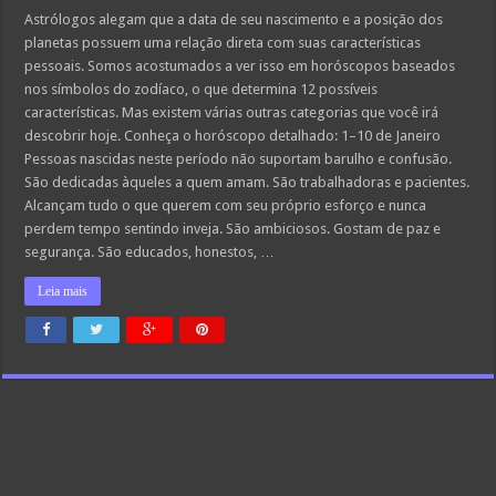
Saiba
mais
Astrólogos alegam que a data de seu nascimento e a posição dos
sobre
planetas possuem uma relação direta com suas características
você
mesmo
pessoais. Somos acostumados a ver isso em horóscopos baseados
escolhendo
nos símbolos do zodíaco, o que determina 12 possíveis
a
data
características. Mas existem várias outras categorias que você irá
em
que
descobrir hoje. Conheça o horóscopo detalhado: 1–10 de Janeiro
nasceu
Pessoas nascidas neste período não suportam barulho e confusão.
São dedicadas àqueles a quem amam. São trabalhadoras e pacientes.
Alcançam tudo o que querem com seu próprio esforço e nunca
perdem tempo sentindo inveja. São ambiciosos. Gostam de paz e
segurança. São educados, honestos, …
Leia mais