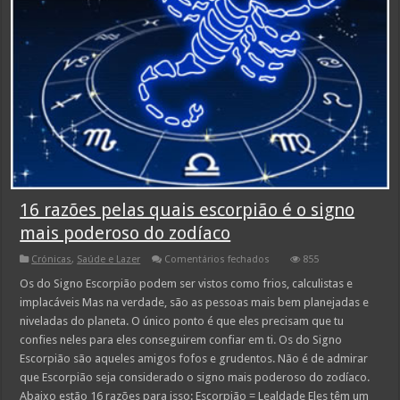
16 razões pelas quais escorpião é o signo
mais poderoso do zodíaco
em
Crónicas
,
Saúde e Lazer
Comentários fechados
855
16
razões
Os do Signo Escorpião podem ser vistos como frios, calculistas e
pelas
implacáveis Mas na verdade, são as pessoas mais bem planejadas e
quais
escorpião
niveladas do planeta. O único ponto é que eles precisam que tu
é
confies neles para eles conseguirem confiar em ti. Os do Signo
o
signo
Escorpião são aqueles amigos fofos e grudentos. Não é de admirar
mais
poderoso
que Escorpião seja considerado o signo mais poderoso do zodíaco.
do
Abaixo estão 16 razões para isso: Escorpião = Lealdade Eles têm um
zodíaco