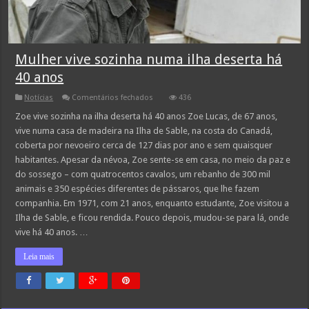
Mulher vive sozinha numa ilha deserta há
40 anos
em
Notícias
Comentários fechados
436
Mulher
vive
Zoe vive sozinha na ilha deserta há 40 anos Zoe Lucas, de 67 anos,
sozinha
vive numa casa de madeira na Ilha de Sable, na costa do Canadá,
numa
ilha
coberta por nevoeiro cerca de 127 dias por ano e sem quaisquer
deserta
habitantes. Apesar da névoa, Zoe sente-se em casa, no meio da paz e
há
40
do sossego – com quatrocentos cavalos, um rebanho de 300 mil
anos
animais e 350 espécies diferentes de pássaros, que lhe fazem
companhia. Em 1971, com 21 anos, enquanto estudante, Zoe visitou a
Ilha de Sable, e ficou rendida. Pouco depois, mudou-se para lá, onde
vive há 40 anos. …
Leia mais