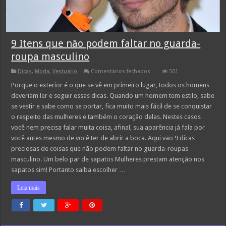
9 Itens que não podem faltar no guarda-
roupa masculino
em
Dicas
,
Moda
,
Vestuário
Comentários fechados
501
9
Itens
Porque o exterior é o que se vê em primeiro lugar, todos os homens
que
deveriam ler e seguir essas dicas. Quando um homem tem estilo, sabe
não
podem
se vestir e sabe como se portar, fica muito mais fácil de se conquistar
faltar
o respeito das mulheres e também o coração delas. Nestes casos
no
guarda-
você nem precisa falar muita coisa, afinal, sua aparência já fala por
roupa
masculino
você antes mesmo de você ter de abrir a boca. Aqui vão 9 dicas
preciosas de coisas que não podem faltar no guarda-roupas
masculino. Um belo par de sapatos Mulheres prestam atenção nos
sapatos sim! Portanto saiba escolher …
Leia mais