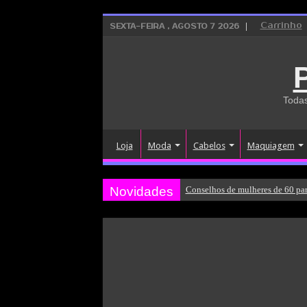
Carrinho
SEXTA-FEIRA , AGOSTO 7 2026
Todas
Loja
Moda
Cabelos
Maquiagem
Novidades
Conselhos de mulheres de 60 par