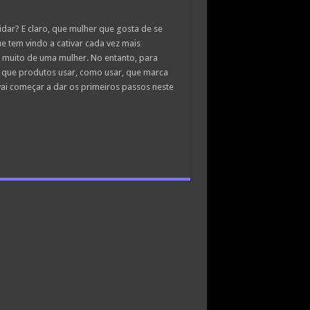
dar? E claro, que mulher que gosta de se
 tem vindo a cativar cada vez mais
 muito de uma mulher. No entanto, para
er que produtos usar, como usar, que marca
ai começar a dar os primeiros passos neste