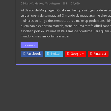
Dicas/Cuidados
,
Maquiagem
1
1,669
Kit Básico de Maquiagem Qual a mulher que não gosta de se cui
cuidar, gosta de se maquiar! O mundo da maquiagem é algo que
mulheres ao longo dos tempos, pois a make up pode transmitir
quem não é expert na matéria, torna-se uma tarefa difícil sab
escolher, pois existe uma vasta gama de produtos. Para quem v
mundo, o mais importante é saber …
Leia mais
Facebook
Twitter
Google +
Pinterest