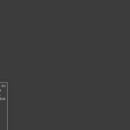
s do
a
.
link