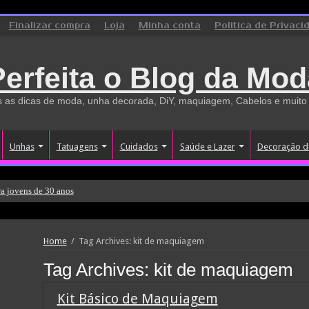
Finalizar compra
Loja
Minha conta
Politica de Privaci
Perfeita o Blog da Mod
 as dicas de moda, unha decorada, DiY, maquiagem, Cabelos e muito
Unhas
Tatuagens
Cuidados
Saúde e Lazer
Decoração d
a jovens de 30 anos
Home
/
Tag Archives: kit de maquiagem
Tag Archives:
kit de maquiagem
Kit Básico de Maquiagem