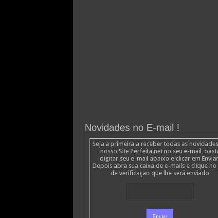
Novidades no E-mail !
Seja a primeira a receber todas as novidade
nosso Site Perfeita.net no seu e-mail, bast
digitar seu e-mail abaixo e clicar em Enviar
Depois abra sua caixa de e-mails e clique no 
de verificação que lhe será enviado