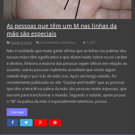
As pessoas que têm um M nas linhas da
mão são especiais
em
Saúde e Lazer
Comentários fechados
1,297
As
pessoas
Não é novidade que muita gente afirma que as linhas nas palmas das
que
nossas mãos têm significados e que dizem muito sobre nosso caráter
têm
um
e destino. Embora a maioria das pessoas sejam céticas em relação ao
M
assunto, outras pessoas realmente acreditam que existe algum
nas
linhas
sentido lógico por trás de tudo isso. Após um longo estudo, foi
da
mão
recentemente publicado no site “Cuisine and Health” que as pessoas
são
que têm a letra M na palma da mão são pessoas muito especiais, que
especiais
nascem para transformar o mundo. Segundo o estudo, quem possui
o ”M” na palma da mão é especialmente talentoso, possui …
Leia mais