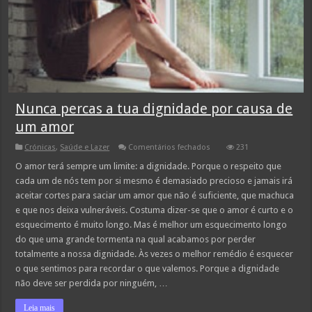
Nunca percas a tua dignidade por causa de
um amor
em
Crónicas
,
Saúde e Lazer
Comentários fechados
231
Nunca
percas
O amor terá sempre um limite: a dignidade. Porque o respeito que
a
cada um de nós tem por si mesmo é demasiado precioso e jamais irá
tua
dignidade
aceitar cortes para saciar um amor que não é suficiente, que machuca
por
e que nos deixa vulneráveis. Costuma dizer-se que o amor é curto e o
causa
de
esquecimento é muito longo. Mas é melhor um esquecimento longo
um
amor
do que uma grande tormenta na qual acabamos por perder
totalmente a nossa dignidade. Às vezes o melhor remédio é esquecer
o que sentimos para recordar o que valemos. Porque a dignidade
não deve ser perdida por ninguém, …
Leia mais