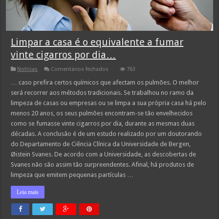
Limpar a casa é o equivalente a fumar
vinte cigarros por dia…
em
Notícias
Comentários fechados
763
Limpar
a
… caso prefira certos químicos que afectam os pulmões. O melhor
casa
será recorrer aos métodos tradicionais. Se trabalhou no ramo da
é
o
limpeza de casas ou empresas ou se limpa a sua própria casa há pelo
equivalente
menos 20 anos, os seus pulmões encontram-se tão envelhecidos
a
fumar
como se fumasse vinte cigarros por dia, durante as mesmas duas
vinte
cigarros
décadas. A conclusão é de um estudo realizado por um doutorando
por
do Departamento de Ciência Clínica da Universidade de Bergen,
dia…
Øistein Svanes. De acordo com a Universidade, as descobertas de
Svanes não são assim tão surpreendentes. Afinal, há produtos de
limpeza que emitem pequenas partículas …
Leia mais