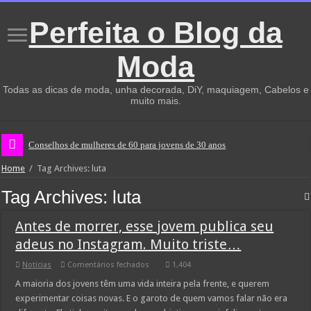
Perfeita o Blog da
Moda
Todas as dicas de moda, unha decorada, DiY, maquiagem, Cabelos e
muito mais.
Conselhos de mulheres de 60 para jovens de 30 anos
Home
/
Tag Archives: luta
Tag Archives:
luta
Antes de morrer, esse jovem publica seu
adeus no Instagram. Muito triste…
em
Notícias
Comentários fechados
1,404
Antes
de
A maioria dos jovens têm uma vida inteira pela frente, e querem
morrer,
experimentar coisas novas. E o garoto de quem vamos falar não era
esse
jovem