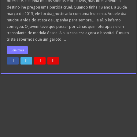
diferente. Ele tinha muitos sonhos e objetivos, mas infelizmente o
publica
destino lhe pregou uma partida cruel. Quando tinha 18 anos, a 26 de
seu
adeus
março de 2015, ele foi diagnosticado com uma leucemia. Aquele dia
no
Instagram.
mudou a vida do atleta de Espanha para sempre… e aí, o inferno
Muito
começou. O jovem teve que passar por várias quimioterapias e um
triste…
transplante de medula óssea. A sua casa era agora o hospital. É muito
triste sabermos que um garoto …
Leia mais