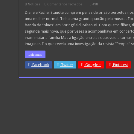
em
Notícias
Comentários fechados
498
Mãe
e
Diane e Rachel Staudte cumprem penas de prisão perpétua nos 
filha
uma mulher normal. Tinha uma grande paixão pela música. Toca
mataram
a
banda de “blues” em Springfield, Missouri. Com quatro filhos, t
família
segunda mais nova, que por vezes a acompanhava em concertos
aos
poucos
iriam matar a família Mas a ligação entre as duas veio a tornar
com
anticongelante
imaginar. É o que revela uma investigação da revista “People” 
Leia mais
Facebook
Twitter
Google +
Pinterest