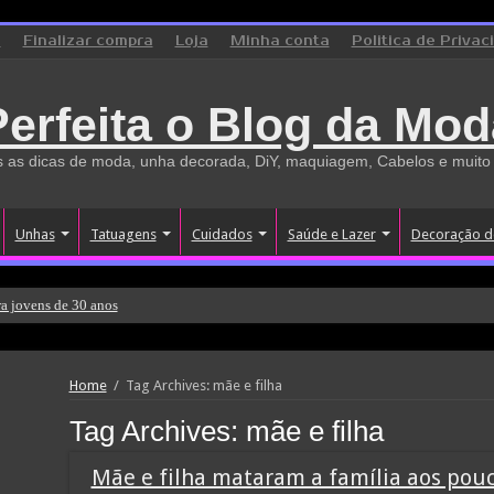
o
Finalizar compra
Loja
Minha conta
Politica de Privac
Perfeita o Blog da Mod
 as dicas de moda, unha decorada, DiY, maquiagem, Cabelos e muito
Unhas
Tatuagens
Cuidados
Saúde e Lazer
Decoração d
a jovens de 30 anos
Home
/
Tag Archives: mãe e filha
Tag Archives:
mãe e filha
Mãe e filha mataram a família aos pou