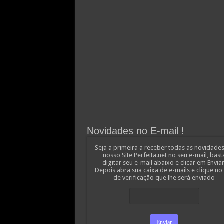
Novidades no E-mail !
Seja a primeira a receber todas as novidade
nosso Site Perfeita.net no seu e-mail, bast
digitar seu e-mail abaixo e clicar em Enviar
Depois abra sua caixa de e-mails e clique no 
de verificação que lhe será enviado