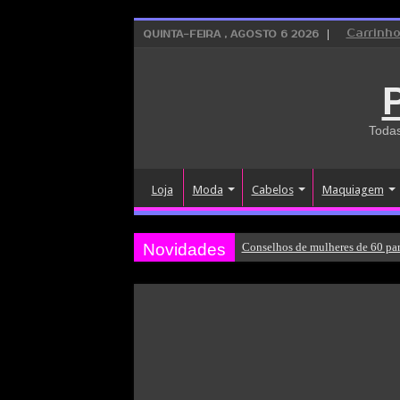
Carrinh
QUINTA-FEIRA , AGOSTO 6 2026
Todas
Loja
Moda
Cabelos
Maquiagem
Novidades
Conselhos de mulheres de 60 par