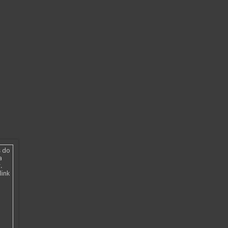
s do
a
.
link