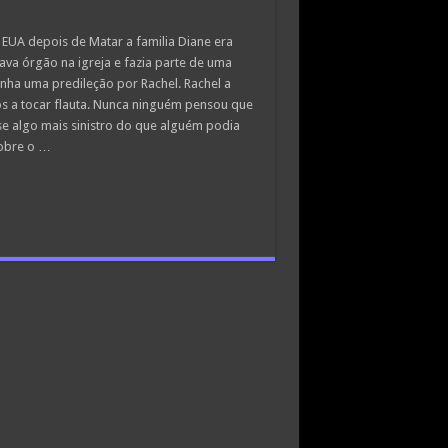
EUA depois de Matar a familia Diane era
va órgão na igreja e fazia parte de uma
inha uma predileção por Rachel. Rachel a
 a tocar flauta. Nunca ninguém pensou que
-se algo mais sinistro do que alguém podia
sobre o …