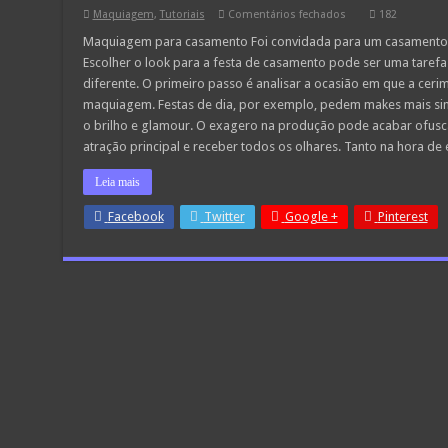
em
Maquiagem
,
Tutoriais
Comentários fechados
182
Maquiagem
para
Maquiagem para casamento Foi convidada para um casamento 
casamento
Escolher o look para a festa de casamento pode ser uma tarefa
diferente. O primeiro passo é analisar a ocasião em que a ceri
maquiagem. Festas de dia, por exemplo, pedem makes mais si
o brilho e glamour. O exagero na produção pode acabar ofusc
atração principal e receber todos os olhares. Tanto na hora de
Leia mais
Facebook
Twitter
Google +
Pinterest