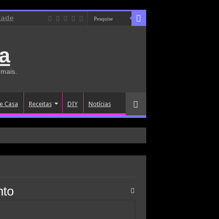
dade
a
 mais.
e Casa
Receitas
DIY
Notícias
nto