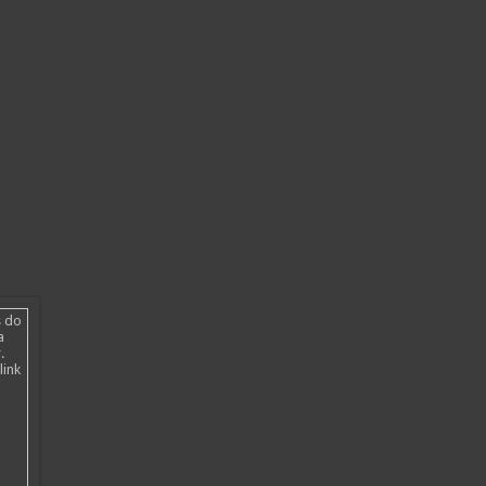
s do
a
.
link