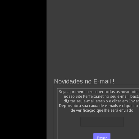
Novidades no E-mail !
Seja a primeira a receber todas as novidade
nosso Site Perfeita.net no seu e-mail, bast
digitar seu e-mail abaixo e clicar em Enviar
Depois abra sua caixa de e-mails e clique no 
de verificação que lhe será enviado