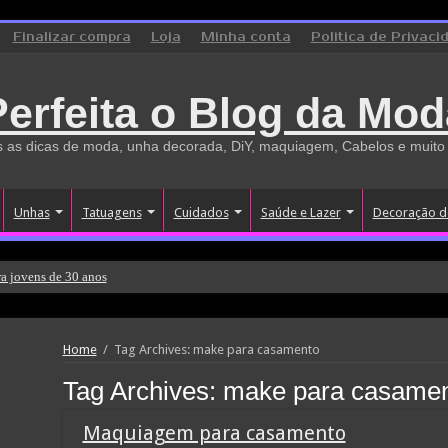
Finalizar compra
Loja
Minha conta
Politica de Privaci
Perfeita o Blog da Mod
 as dicas de moda, unha decorada, DiY, maquiagem, Cabelos e muito
Unhas
Tatuagens
Cuidados
Saúde e Lazer
Decoração d
a jovens de 30 anos
Home
/
Tag Archives: make para casamento
Tag Archives:
make para casame
Maquiagem para casamento