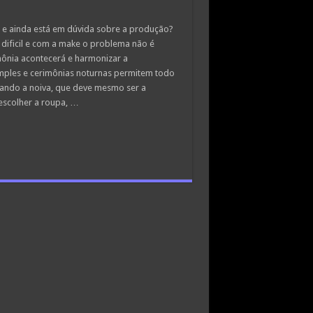
e ainda está em dúvida sobre a produção?
 dificil e com a make o problema não é
mônia acontecerá e harmonizar a
mples e cerimônias noturnas permitem todo
ando a noiva, que deve mesmo ser a
 escolher a roupa, …