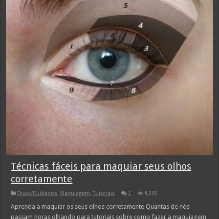
Técnicas fáceis para maquiar seus olhos
corretamente
Dicas/Cuidados
,
Maquiagem
,
Tutoriais
1
4,200
Aprenda a maquiar os seus olhos corretamente Quantas de nós
passam horas olhando para tutoriais sobre como fazer a maquiagem