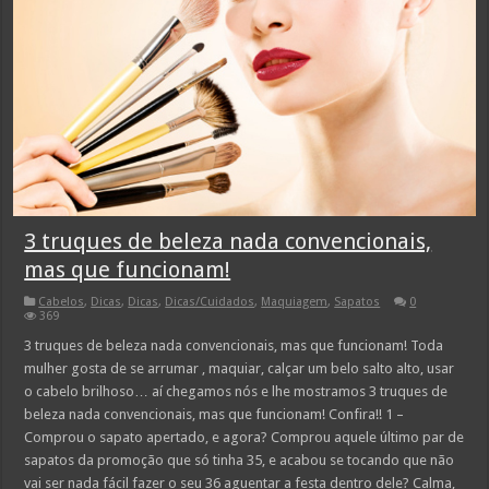
3 truques de beleza nada convencionais,
mas que funcionam!
Cabelos
,
Dicas
,
Dicas
,
Dicas/Cuidados
,
Maquiagem
,
Sapatos
0
369
3 truques de beleza nada convencionais, mas que funcionam! Toda
mulher gosta de se arrumar , maquiar, calçar um belo salto alto, usar
o cabelo brilhoso… aí chegamos nós e lhe mostramos 3 truques de
beleza nada convencionais, mas que funcionam! Confira!! 1 –
Comprou o sapato apertado, e agora? Comprou aquele último par de
sapatos da promoção que só tinha 35, e acabou se tocando que não
vai ser nada fácil fazer o seu 36 aguentar a festa dentro dele? Calma,