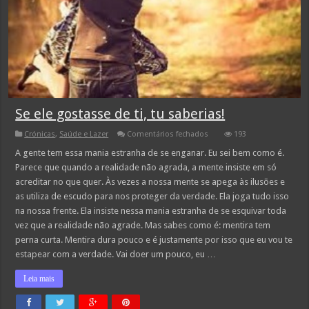
Se ele gostasse de ti, tu saberias!
em
Crónicas
,
Saúde e Lazer
Comentários fechados
193
Se
ele
A gente tem essa mania estranha de se enganar. Eu sei bem como é.
gostasse
Parece que quando a realidade não agrada, a mente insiste em só
de
ti,
acreditar no que quer. Às vezes a nossa mente se apega às ilusões e
tu
as utiliza de escudo para nos proteger da verdade. Ela joga tudo isso
saberias!
na nossa frente. Ela insiste nessa mania estranha de se esquivar toda
vez que a realidade não agrade. Mas sabes como é: mentira tem
perna curta. Mentira dura pouco e é justamente por isso que eu vou te
estapear com a verdade. Vai doer um pouco, eu …
Leia mais