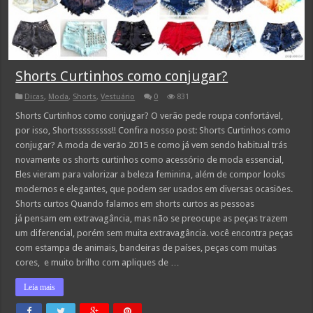
Shorts Curtinhos como conjugar?
Dicas
,
Moda
,
Shorts
,
Vestuário
0
831
Shorts Curtinhos como conjugar? O verão pede roupa confortável,
por isso, Shortsssssssss!! Confira nosso post: Shorts Curtinhos como
conjugar? A moda de verão 2015 e como já vem sendo habitual trás
novamente os shorts curtinhos como acessório de moda essencial,
Eles vieram para valorizar a beleza feminina, além de compor looks
modernos e elegantes, que podem ser usados em diversas ocasiões.
Shorts curtos Quando falamos em shorts curtos as pessoas
já pensam em extravagância, mas não se preocupe as peças trazem
um diferencial, porém sem muita extravagância. você encontra peças
com estampa de animais, bandeiras de países, peças com muitas
cores, e muito brilho com apliques de …
Leia mais