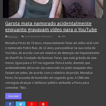
Garota mata namorado acidentalmente
enquanto gravavam vídeo para o YouTube
em
Notícias
Comentários fechados
594
Garota
mata
Monalisa Perez de 19 anos, estava tentando fazer um video viral com
namorado
o namorado Pedro Ruiz, de 22 anos, para publicar na sua conta do
acidentalmente
enquanto
YouTube, de acordo com um relatório de detenção do Departamento
gravavam
de Sheriff do Condado de Norman. Perez, que está grávida de sete
vídeo
para
meses, ligou para o 911 na segunda-feira à noite, dizendo que
o YouTube
acidentalmente atirou em seu namorado no peito enquanto eles
faziam um video, de acordo com o relatório da prisão. Monalisa
Perez, foi acusada de homicídio em segundo grau. A CNN não
conseguiu alcançar o defensor público atribuído a Perez para
comentar. “Eles …
Leia mais