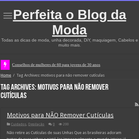
Perfeita o Blog da
Moda
Todas as dicas de moda, unha decorada, DiY, maquiagem, Cabelos e
muito mais.
Conselhos de mulheres de 60 para jovens de 30 anos
Home
/
Tag Archives: motivos para não remover cutículas
Tag Archives:
motivos para não remover
cutículas
Motivos para NÃO Remover Cutículas
Cuidados
,
Depilação
0
200
Não retire as Cutículas de suas Unhas Que as brasileiras adoram