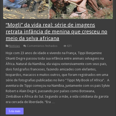
“Mogli” da vida real: série de imagens
retrata infância de menina que cresceu no
meio da selva africana
em
Notícias
Comentários fechados
631
“Mogli”
da
Hoje com 23 anos de idade e vivendo na França, Tippi Benjamine
vida
Okanti Degre passou toda sua infância entre animais selvagens na
real:
série
África. Natural da Namíbia, ela viajou extensivamente com seus pais,
de
dois fotógrafos franceses, fazendo amizades com elefantes,
imagens
retrata
leopardos, macacos e muitos outros, que foram registrados em uma
infância
de
série de fotografias publicadas no livro “Tippi: My Book of Africa”. A
menina
aventura de Tippi começou na Namíbia, juntamente com os pais Sylvie
que
cresceu
Robert e Alain Degré, passando por países como Botswana,
no
Zimbábue e África do Sul. Segundo a mãe, a vida cotidiana da garota
meio
da
era cercada de liberdade. “Era …
selva
africana
Leia mais