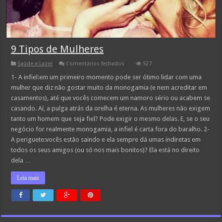
9 Tipos de Mulheres
em
Saúde e Lazer
Comentários fechados
527
9
Tipos
1- A infiel:em um primeiro momento pode ser ótimo lidar com uma
de
mulher que diz não gostar muito da monogamia (e nem acreditar em
Mulheres
casamentos), até que vocês comecem um namoro sério ou acabem se
casando. Aí, a pulga atrás da orelha é eterna. As mulheres não exigem
tanto um homem que seja fiel? Pode exigir o mesmo delas. E, se o seu
negócio for realmente monogamia, a infiel é carta fora do baralho. 2-
A periguete:vocês estão saindo e ela sempre dá umas indiretas em
todos os seus amigos (ou só nos mais bonitos)? Ela está no direito
dela …
Leia mais