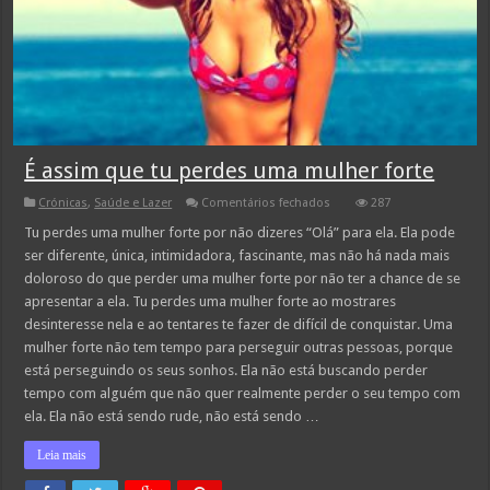
É assim que tu perdes uma mulher forte
em
Crónicas
,
Saúde e Lazer
Comentários fechados
287
É
assim
Tu perdes uma mulher forte por não dizeres “Olá” para ela. Ela pode
que
ser diferente, única, intimidadora, fascinante, mas não há nada mais
tu
perdes
doloroso do que perder uma mulher forte por não ter a chance de se
uma
apresentar a ela. Tu perdes uma mulher forte ao mostrares
mulher
forte
desinteresse nela e ao tentares te fazer de difícil de conquistar. Uma
mulher forte não tem tempo para perseguir outras pessoas, porque
está perseguindo os seus sonhos. Ela não está buscando perder
tempo com alguém que não quer realmente perder o seu tempo com
ela. Ela não está sendo rude, não está sendo …
Leia mais