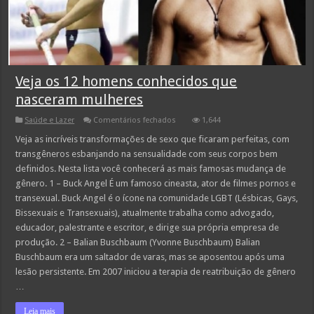
Veja os 12 homens conhecidos que
nasceram mulheres
em
Saúde e Lazer
Comentários fechados
1,644
Veja
os
Veja as incríveis transformações de sexo que ficaram perfeitas, com
12
transgêneros esbanjando na sensualidade com seus corpos bem
homens
conhecidos
definidos. Nesta lista você conhecerá as mais famosas mudança de
que
gênero. 1 – Buck Angel É um famoso cineasta, ator de filmes pornos e
nasceram
mulheres
transexual. Buck Angel é o ícone na comunidade LGBT (Lésbicas, Gays,
Bissexuais e Transexuais), atualmente trabalha como advogado,
educador, palestrante e escritor, e dirige sua própria empresa de
produção. 2 – Balian Buschbaum (Yvonne Buschbaum) Balian
Buschbaum era um saltador de varas, mas se aposentou após uma
lesão persistente. Em 2007 iniciou a terapia de reatribuição de gênero
…
Leia mais