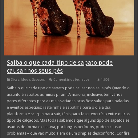
Saiba o que cada tipo de sapato pode
causar nos seus pés
em
Dicas
,
Moda
,
Sapatos
Comentários fechados
1,609
Saiba
o
Saiba o que cada tipo de sapato pode causar nos seus pés Quando o
que
assunto é sapatos as minas piram! A maioria, inclusive, tem vários
cada
tipo
pares diferentes para as mais variadas ocasiões: saltos para baladas
de
e eventos especiais; rasteirinha e sapatilha para o dia a dia;
sapato
pode
plataforma e scarpin para sair, tênis para fazer exercício entre outros
causar
nos
tipos de calçados. Mas todas sabemos que alguns tipo de sapatos se
seus
usados de forma excessiva, por longos períodos, podem causar
pés
problemas – que vão muito além de um simples desconforto. Confira