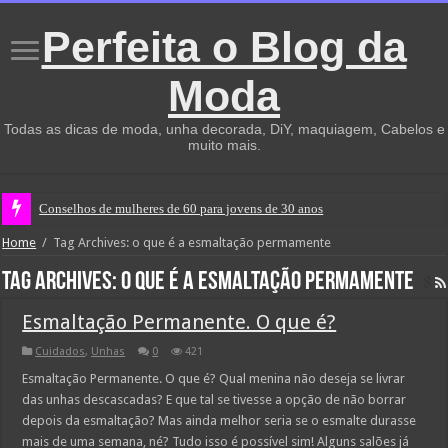
Perfeita o Blog da
Moda
Todas as dicas de moda, unha decorada, DiY, maquiagem, Cabelos e
muito mais.
Conselhos de mulheres de 60 para jovens de 30 anos
Home
/
Tag Archives: o que é a esmaltação permamente
Tag Archives:
o que é a esmaltação permamente
Esmaltação Permanente. O que é?
Cuidados
,
Unhas
0
421
Esmaltação Permanente. O que é? Qual menina não deseja se livrar
das unhas descascadas? E que tal se tivesse a opção de não borrar
depois da esmaltação? Mas ainda melhor seria se o esmalte durasse
mais de uma semana, né? Tudo isso é possível sim! Alguns salões já